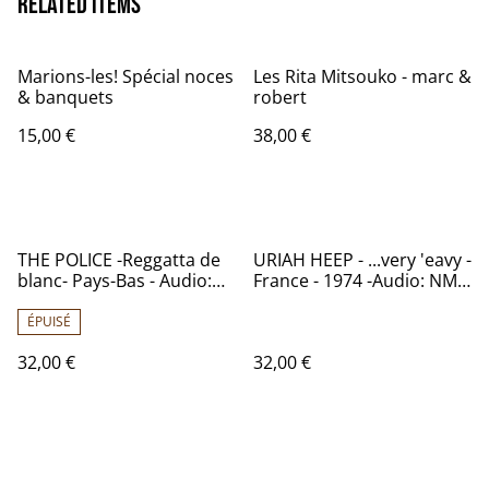
Related items
Marions-les! Spécial noces
Les Rita Mitsouko - marc &
& banquets
robert
15,00 €
38,00 €
THE POLICE -Reggatta de
URIAH HEEP - ...very 'eavy -
blanc- Pays-Bas - Audio:
France - 1974 -Audio: NM -
NM - A&M Records - AMLH
BRONZE BRO 2005
64792
ÉPUISÉ
32,00 €
32,00 €