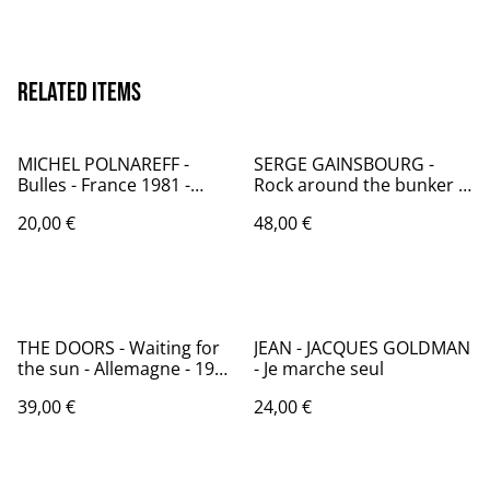
Related items
MICHEL POLNAREFF -
SERGE GAINSBOURG -
Bulles - France 1981 -
Rock around the bunker -
Audio: VG+/ Disc'AZ AZ/2
France 1975 - Audio: NM -
20,00 €
48,00 €
364
PHILIPS 6325 195
THE DOORS - Waiting for
JEAN - JACQUES GOLDMAN
the sun - Allemagne - 1990
- Je marche seul
- Audio: NM - ELEKTRA K
39,00 €
24,00 €
42 041