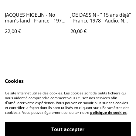
JACQUES HIGELIN - No
JOE DASSIN - " 15 ans déjà"
man's land - France - 1978
- France 1978 - Audio: NM -
- Audio: NM - PATHE
CBS 83303
22,00 €
20,00 €
MARCONI 2C068 - 14.554
Cookies
Contactez-nous
Conditions
Politique de
Politique de cookies
Ce site Internet utilise des cookies. Les cookies sont de petits fichiers qui
nous aident à comprendre comment vous utilisez nos services afin
confidentialité
d'améliorer votre expérience. Vous pouvez en savoir plus sur ces cookies
Calendrier:
et contrôler la façon dont ils sont utilisés en cliquant sur « Paramètres des
Brocantes,Bourse...
cookies ». Vous pouvez également consulter notre
politique de cookies
.
Tout accepter