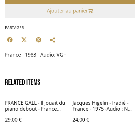
Ajouter au panier
PARTAGER
France - 1983 - Audio: VG+
Related items
FRANCE GALL - Il jouait du
Jacques Higelin - Iradié -
piano debout - France
France - 1975 -Audio : NM -
1980 - Audio: NM -
EMI 2C 066 - 14.250
29,00 €
24,00 €
ATLANTIC 50 707