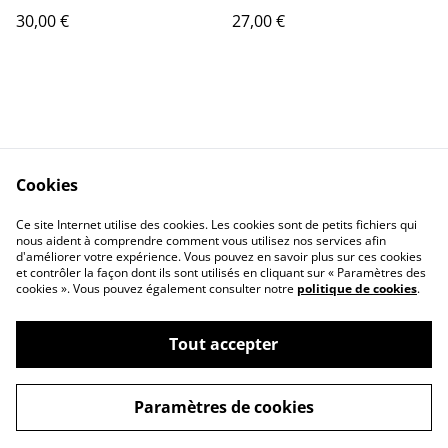
30,00 €
27,00 €
Cookies
Contactez-nous
Conditions
Politique de
Politique de cookies
Ce site Internet utilise des cookies. Les cookies sont de petits fichiers qui
nous aident à comprendre comment vous utilisez nos services afin
confidentialité
d'améliorer votre expérience. Vous pouvez en savoir plus sur ces cookies
Calendrier:
et contrôler la façon dont ils sont utilisés en cliquant sur « Paramètres des
Brocantes,Bourse...
cookies ». Vous pouvez également consulter notre
politique de cookies
.
Tout accepter
©
2026
VINYLSHOP85
Paramètres de cookies
powered by