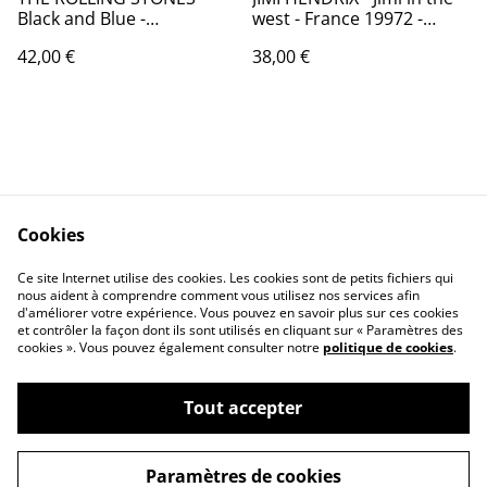
Black and Blue -
west - France 19972 -
France1976 - Audio: NM -
Audio: VG+ / BARCLAY
42,00 €
38,00 €
ROLLING STONES
80.448
RECORDS COC 59.106
Cookies
Contactez-nous
Conditions
Politique de
Politique de cookies
Ce site Internet utilise des cookies. Les cookies sont de petits fichiers qui
nous aident à comprendre comment vous utilisez nos services afin
confidentialité
d'améliorer votre expérience. Vous pouvez en savoir plus sur ces cookies
Calendrier:
et contrôler la façon dont ils sont utilisés en cliquant sur « Paramètres des
Brocantes,Bourse...
cookies ». Vous pouvez également consulter notre
politique de cookies
.
Tout accepter
©
2026
VINYLSHOP85
Paramètres de cookies