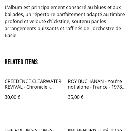
L'album est principalement consacré au blues et aux
ballades, un répertoire parfaitement adapté au timbre
profond et velouté d'Eckstine, soutenu par les
arrangements puissants et raffinés de l'orchestre de
Basie.
Related items
CREEDENCE CLEARWATER
ROY BUCHANAN - You're
REVIVAL - Chronicle -
not alone - France - 1978 -
France - 1976 - Audio: VG+
Audio: NM - Polydor 2391
30,00 €
35,00 €
/ disques Festival ALBUM
357
235
THE ROLLING STONES-
JIMI HENDRIX - Jimi in the