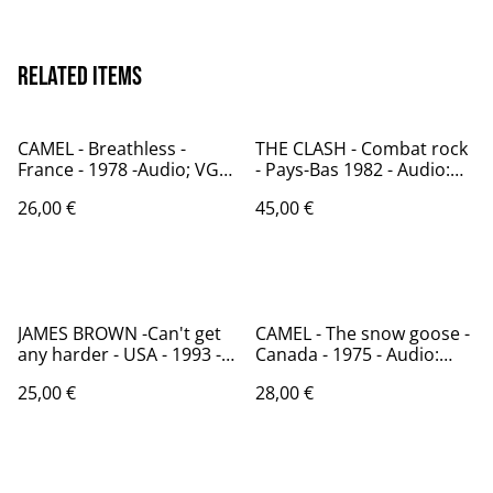
Related items
CAMEL - Breathless -
THE CLASH - Combat rock
France - 1978 -Audio; VG+
- Pays-Bas 1982 - Audio:
- DECCA 200 189
VG+ / CBS RECORDS CBS
26,00 €
45,00 €
85570
JAMES BROWN -Can't get
CAMEL - The snow goose -
any harder - USA - 1993 -
Canada - 1975 - Audio:
Audio: NM - Scotti Bros.
VG+ - Nort America
25,00 €
28,00 €
Records – 72392 75352
Records - NA-020