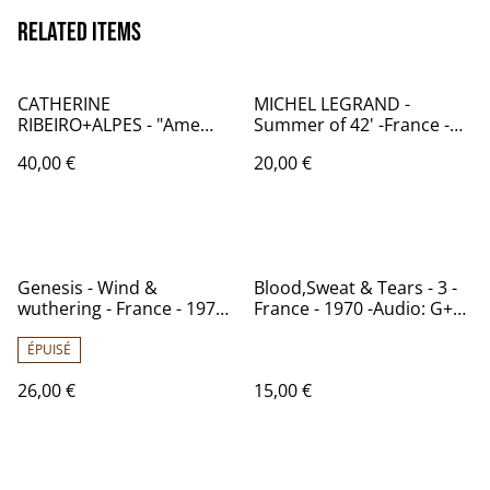
Related items
CATHERINE
MICHEL LEGRAND -
RIBEIRO+ALPES - "Ame
Summer of 42' -France -
debout" - France - 1971 -
1987 - Audio: NM - WB
40,00 €
20,00 €
Audio:NM - Philips 6325
Records 46 098
180
Genesis - Wind &
Blood,Sweat & Tears - 3 -
wuthering - France - 1976 -
France - 1970 -Audio: G+
Audio: NM - Charisma
(Rayure audible mais ne
9103 114
saute pas!) CBS S64024
ÉPUISÉ
26,00 €
15,00 €