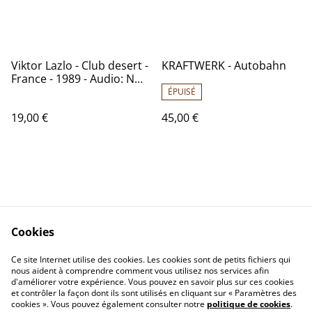
Viktor Lazlo - Club desert -
KRAFTWERK - Autobahn
France - 1989 - Audio: NM -
POLYDOR 837 969.1
ÉPUISÉ
19,00 €
45,00 €
Cookies
Contactez-nous
Conditions
Politique de
Politique de cookies
Ce site Internet utilise des cookies. Les cookies sont de petits fichiers qui
nous aident à comprendre comment vous utilisez nos services afin
confidentialité
d'améliorer votre expérience. Vous pouvez en savoir plus sur ces cookies
Calendrier:
et contrôler la façon dont ils sont utilisés en cliquant sur « Paramètres des
Brocantes,Bourse...
cookies ». Vous pouvez également consulter notre
politique de cookies
.