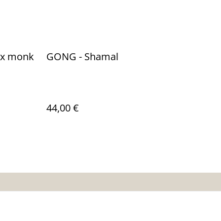
ex monk
GONG - Shamal
44,00 €
es
Calendrier:
Brocantes,Bourse...