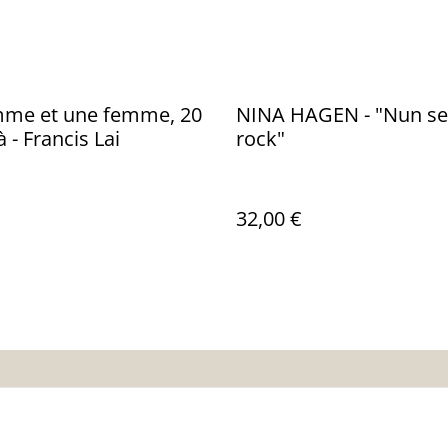
me et une femme, 20
NINA HAGEN - "Nun s
 - Francis Lai
rock"
32,00 €
nditions
Politique de
Politique de cooki
confidentialité