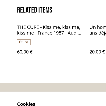
Related items
THE CURE - Kiss me, kiss me,
Un hom
kiss me - France 1987 - Audio:
ans déjà
NM -FICTION RECORDS - 832
ÉPUISÉ
130
60,00 €
20,00 €
Contactez-nous
Co
Cookies