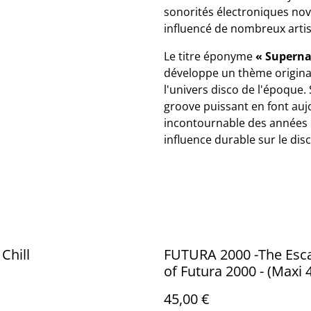
sonorités électroniques nov
influencé de nombreux arti
Le titre éponyme
« Superna
développe un thème original 
l'univers disco de l'époque
groove puissant en font auj
incontournable des années 
influence durable sur le di
Chill
FUTURA 2000 -The Esc
of Futura 2000 - (Maxi 4
France 1982 - Audio: N
45,00 €
International - AZ/0 15