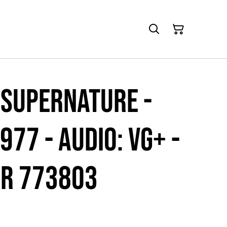
 Supernature -
977 - Audio: VG+ -
or 773803