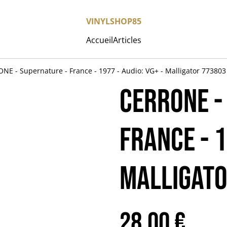
VINYLSHOP85
Accueil
Articles
NE - Supernature - France - 1977 - Audio: VG+ - Malligator 773803
CERRONE -
France - 1
Malligat
28,00 €