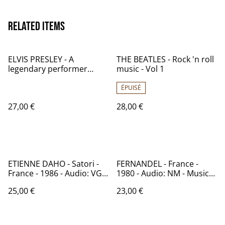
Related items
ELVIS PRESLEY - A
THE BEATLES - Rock 'n roll
legendary performer
music - Vol 1
Volume 1 - Allemagne -
1979 - Audio: NM - RCA
ÉPUISÉ
CPL 1-0341
27,00 €
28,00 €
ETIENNE DAHO - Satori -
FERNANDEL - France -
France - 1986 - Audio: VG+
1980 - Audio: NM - Music
- VIRGIN 70429
Melody MPF 2M 124-
25,00 €
23,00 €
13.538