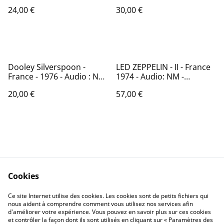
24,00 €
30,00 €
Dooley Silverspoon -
LED ZEPPELIN - II - France
France - 1976 - Audio : NM
1974 - Audio: NM -
- Carrere – 67.106
ATLANTIC 40 037
20,00 €
57,00 €
Cookies
Contactez-nous
Conditions
Politique de
Politique de cookies
Ce site Internet utilise des cookies. Les cookies sont de petits fichiers qui
nous aident à comprendre comment vous utilisez nos services afin
confidentialité
d'améliorer votre expérience. Vous pouvez en savoir plus sur ces cookies
Calendrier:
et contrôler la façon dont ils sont utilisés en cliquant sur « Paramètres des