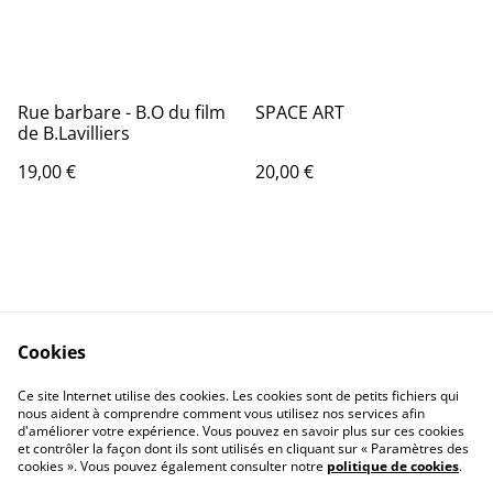
Rue barbare - B.O du film
SPACE ART
de B.Lavilliers
19,00 €
20,00 €
Cookies
Contactez-nous
Conditions
Politique de
Politique de cookies
Ce site Internet utilise des cookies. Les cookies sont de petits fichiers qui
nous aident à comprendre comment vous utilisez nos services afin
confidentialité
d'améliorer votre expérience. Vous pouvez en savoir plus sur ces cookies
Calendrier:
et contrôler la façon dont ils sont utilisés en cliquant sur « Paramètres des
Brocantes,Bourse...
cookies ». Vous pouvez également consulter notre
politique de cookies
.