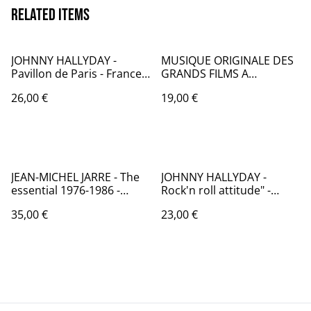
Related items
JOHNNY HALLYDAY -
MUSIQUE ORIGINALE DES
Pavillon de Paris - France
GRANDS FILMS A
1979 - Audio: VG+/ PHILIPS
SUSPENSE - France 1972 -
26,00 €
19,00 €
9198 534
Audio: NM - MFP 2M 046 -
95.459
JEAN-MICHEL JARRE - The
JOHNNY HALLYDAY -
essential 1976-1986 -
Rock'n roll attitude" -
France 1986 - Audio: NM -
France 1985 - Audio:VG+ /
35,00 €
23,00 €
DREYFUSS DLP 2004
PHILIPS 824824