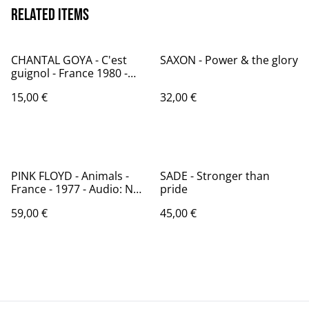
Related items
CHANTAL GOYA - C'est
SAXON - Power & the glory
guignol - France 1980 -
Audio: NM - RCA Victor
15,00 €
32,00 €
37.458
PINK FLOYD - Animals -
SADE - Stronger than
France - 1977 - Audio: NM -
pride
HARVEST 2C 068-98434
59,00 €
45,00 €