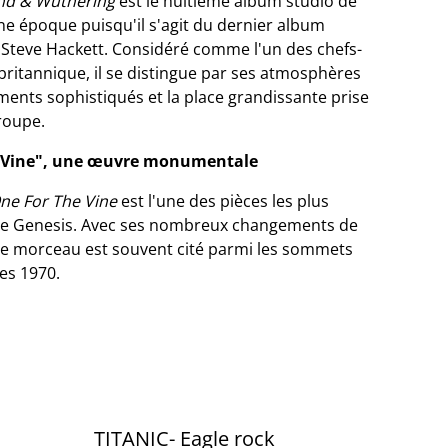
nd & Wuthering
est le huitième album studio de
une époque puisqu'il s'agit du dernier album
e Steve Hackett. Considéré comme l'un des chefs-
britannique, il se distingue par ses atmosphères
ents sophistiqués et la place grandissante prise
groupe.
 Vine", une œuvre monumentale
ne For The Vine
est l'une des pièces les plus
de Genesis. Avec ses nombreux changements de
 le morceau est souvent cité parmi les sommets
es 1970.
TITANIC- Eagle rock