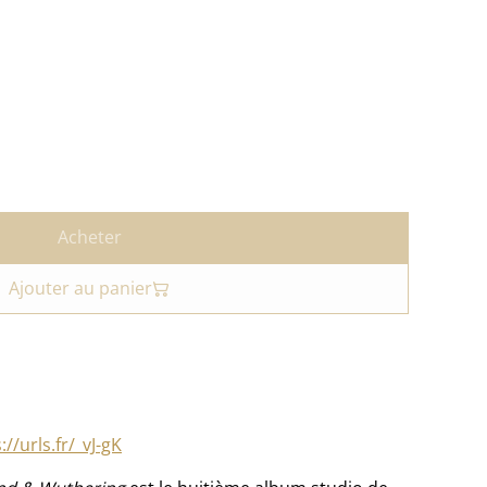
Acheter
Ajouter au panier
://urls.fr/_vJ-gK