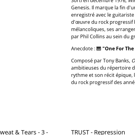
Sorti en décembre 1976,
Wi
Genesis. Il marque la fin d'
enregistré avec le guitarist
d'œuvre du rock progressif 
mélancoliques, ses arrangem
par Phil Collins au sein du 
Anecdote : 🎹
"One For The
Composé par Tony Banks,
O
ambitieuses du répertoire 
rythme et son récit épique,
du rock progressif des anné
weat & Tears - 3 -
TRUST - Repression