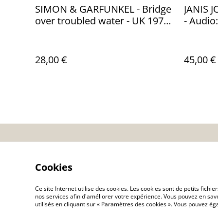
SIMON & GARFUNKEL - Bridge
JANIS JOPLIN - 
over troubled water - UK 1970
- Audio
-Audio: VG+ / CBS RECORDS S
63699
28,00 €
45,00 €
Contactez-nous
Co
Cookies
Ce site Internet utilise des cookies. Les cookies sont de petits fic
nos services afin d'améliorer votre expérience. Vous pouvez en savoi
utilisés en cliquant sur « Paramètres des cookies ». Vous pouvez é
©
2026
VINYLSHOP85