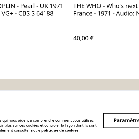
Pearl - UK 1971
THE WHO - Who's next 
: VG+ - CBS S 64188
France - 1971 - Audio: 
Polydor 2484 026
40,00 €
nditions
Politique de
Politique de cooki
confidentialité
Paramètre
hiers qui nous aident à comprendre comment vous utilisez
r plus sur ces cookies et contrôler la façon dont ils sont
galement consulter notre
politique de cookies
.