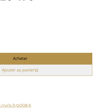
Acheter
Ajouter au panier
://urls.fr/pQO8-K