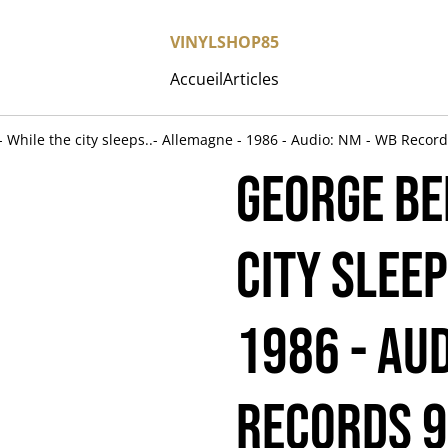
VINYLSHOP85
Accueil
Articles
hile the city sleeps..- Allemagne - 1986 - Audio: NM - WB Record
GEORGE BE
city sleep
1986 - Aud
Records 9