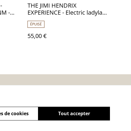
-
THE JIMI HENDRIX
NM -
EXPERIENCE - Electric ladyland
- Allemagne - 197? - Audio: NM
ÉPUISÉ
- Polydor 184 184
55,00 €
es
Calendrier:
Brocantes,Bourse...
s de cookies
Tout accepter
powered by