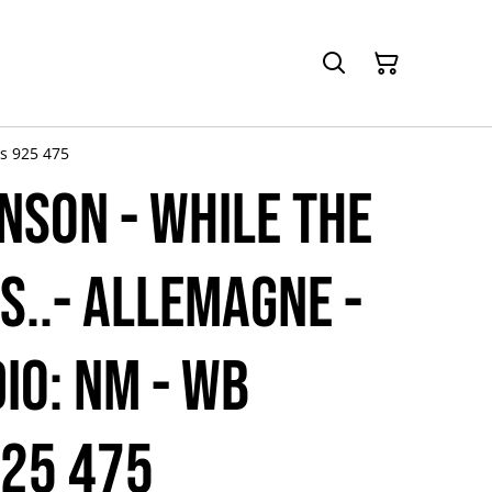
s 925 475
NSON - While the
s..- Allemagne -
io: NM - WB
25 475