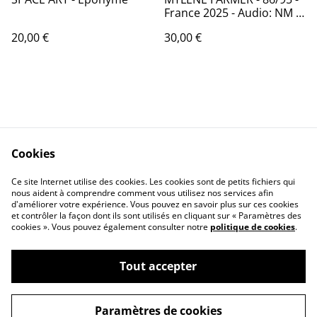
France 2025 - Audio: NM -
POLYDOR 88529-9
20,00 €
30,00 €
Cookies
Contactez-nous
Conditions
Politique de
Politique de cookies
Ce site Internet utilise des cookies. Les cookies sont de petits fichiers qui
nous aident à comprendre comment vous utilisez nos services afin
confidentialité
d'améliorer votre expérience. Vous pouvez en savoir plus sur ces cookies
Calendrier:
et contrôler la façon dont ils sont utilisés en cliquant sur « Paramètres des
Brocantes,Bourse...
cookies ». Vous pouvez également consulter notre
politique de cookies
.
Tout accepter
©
2026
VINYLSHOP85
Paramètres de cookies