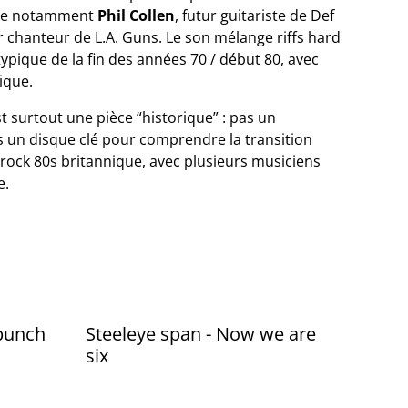
ouve notamment
Phil Collen
, futur guitariste de Def
ur chanteur de L.A. Guns. Le son mélange riffs hard
typique de la fin des années 70 / début 80, avec
ique.
t surtout une pièce “historique” : pas un
is un disque clé pour comprendre la transition
 rock 80s britannique, avec plusieurs musiciens
e.
 bunch
Steeleye span - Now we are
six