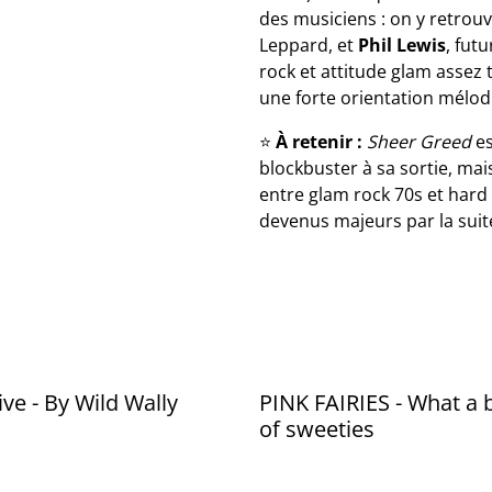
des musiciens : on y retr
Leppard, et
Phil Lewis
, fut
rock et attitude glam assez 
une forte orientation mélod
⭐
À retenir :
Sheer Greed
es
blockbuster à sa sortie, ma
entre glam rock 70s et hard
devenus majeurs par la suit
ive - By Wild Wally
PINK FAIRIES - What a
of sweeties