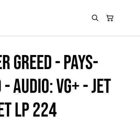
er greed - Pays-
 - Audio: VG+ - JET
et LP 224