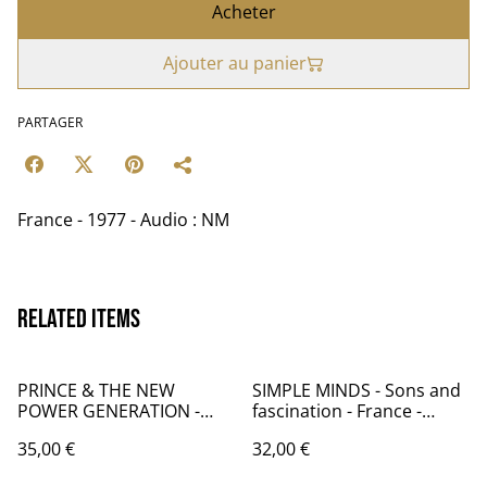
Acheter
Ajouter au panier
PARTAGER
France - 1977 - Audio : NM
Related items
PRINCE & THE NEW
SIMPLE MINDS - Sons and
POWER GENERATION -
fascination - France -
Diamonds and Pearls
19894 - Audio: NM -
35,00 €
32,00 €
VIRGIN 70066