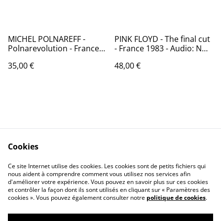
MICHEL POLNAREFF -
PINK FLOYD - The final cut
Polnarevolution - France
- France 1983 - Audio: NM -
1972 - Audio: NM / AZ
PATHE MARCONI 2C 070-
35,00 €
48,00 €
STEC 136
65042
Cookies
Contactez-nous
Conditions
Politique de
Politique de cookies
Ce site Internet utilise des cookies. Les cookies sont de petits fichiers qui
nous aident à comprendre comment vous utilisez nos services afin
confidentialité
d'améliorer votre expérience. Vous pouvez en savoir plus sur ces cookies
Calendrier:
et contrôler la façon dont ils sont utilisés en cliquant sur « Paramètres des
Brocantes,Bourse...
cookies ». Vous pouvez également consulter notre
politique de cookies
.