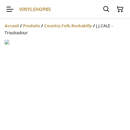
VINYLSHOP85
Accueil
/
Produits
/
Country,Folk,Rockabilly
/
J.J.CALE -
Troubadour