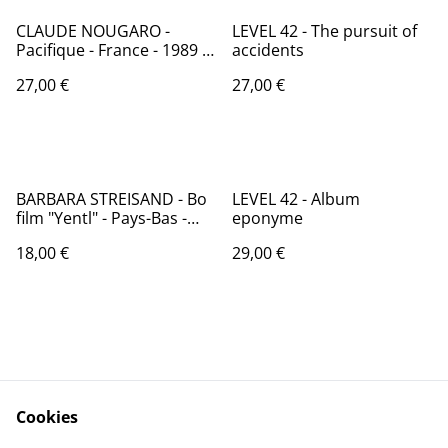
CLAUDE NOUGARO -
LEVEL 42 - The pursuit of
Pacifique - France - 1989 -
accidents
Audio: NM - WEA 244 763
27,00 €
27,00 €
BARBARA STREISAND - Bo
LEVEL 42 - Album
film "Yentl" - Pays-Bas -
eponyme
1983 - Audio: NM - CBS
18,00 €
29,00 €
86302
Cookies
Contactez-nous
Conditions