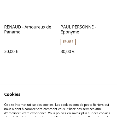
RENAUD - Amoureux de
PAUL PERSONNE -
Paname
Eponyme
ÉPUISÉ
30,00 €
30,00 €
Cookies
Contactez-nous
Conditions
Politique de
Politique de cookies
Ce site Internet utilise des cookies. Les cookies sont de petits fichiers qui
nous aident à comprendre comment vous utilisez nos services afin
confidentialité
d'améliorer votre expérience. Vous pouvez en savoir plus sur ces cookies
Calendrier: