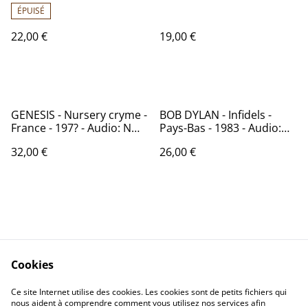
motors MTO 77.005
ÉPUISÉ
22,00 €
19,00 €
GENESIS - Nursery cryme -
BOB DYLAN - Infidels -
France - 197? - Audio: NM -
Pays-Bas - 1983 - Audio:
Charisma 9103 100
VG+ - CBS 25539
32,00 €
26,00 €
Cookies
Contactez-nous
Conditions
Politique de
Politique de cookies
Ce site Internet utilise des cookies. Les cookies sont de petits fichiers qui
nous aident à comprendre comment vous utilisez nos services afin
confidentialité