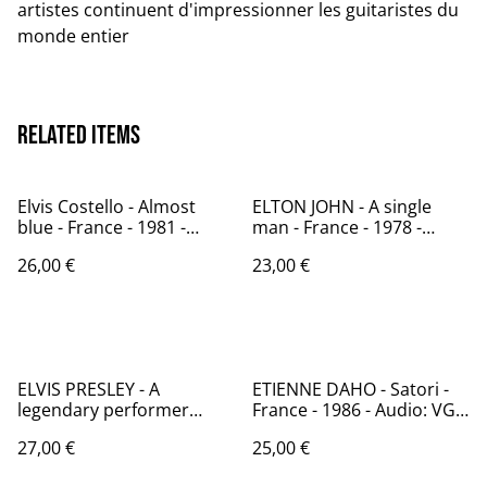
artistes continuent d'impressionner les guitaristes du
monde entier
Related items
Elvis Costello - Almost
ELTON JOHN - A single
blue - France - 1981 -
man - France - 1978 -
Audio: NM - Beat Records
Audio: NM - Rocket
26,00 €
23,00 €
203 311
Records 9103 500
ELVIS PRESLEY - A
ETIENNE DAHO - Satori -
legendary performer
France - 1986 - Audio: VG+
Volume 1 - Allemagne -
- VIRGIN 70429
27,00 €
25,00 €
1979 - Audio: NM - RCA
CPL 1-0341