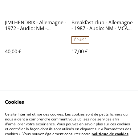
JIMI HENDRIX - Allemagne -
Breakfast club - Allemagne
1972 - Audio: NM -
- 1987 - Audio: NM - MCA
BELLAPHON 220.07.007
Records 254 387
ÉPUISÉ
40,00 €
17,00 €
Cookies
Contactez-nous
Conditions
Politique de
Politique de cookies
Ce site Internet utilise des cookies. Les cookies sont de petits fichiers qui
nous aident à comprendre comment vous utilisez nos services afin
confidentialité
d'améliorer votre expérience. Vous pouvez en savoir plus sur ces cookies
Calendrier:
et contrôler la façon dont ils sont utilisés en cliquant sur « Paramètres des
Brocantes,Bourse...
cookies ». Vous pouvez également consulter notre
politique de cookies
.