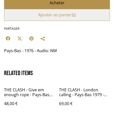
Acheter
Ajouter au panier
PARTAGER
Pays-Bas - 1976 - Audio: NM
Related items
THE CLASH - Give em
THE CLASH - London
enough rope - Pays-Bas
calling - Pays-Bas 1979 -
1979 - Audio: NM - CBS
Audio: NM - CBS 88478
48,00 €
69,00 €
82431