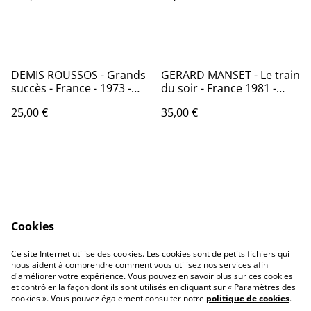
DEMIS ROUSSOS - Grands
GERARD MANSET - Le train
succès - France - 1973 -
du soir - France 1981 -
Audio: NM - Philips 9199
Audio: NM - EMI C 070-
25,00 €
35,00 €
009
72443
Cookies
Contactez-nous
Conditions
Politique de
Politique de cookies
Ce site Internet utilise des cookies. Les cookies sont de petits fichiers qui
nous aident à comprendre comment vous utilisez nos services afin
confidentialité
d'améliorer votre expérience. Vous pouvez en savoir plus sur ces cookies
Calendrier:
et contrôler la façon dont ils sont utilisés en cliquant sur « Paramètres des
Brocantes,Bourse...
cookies ». Vous pouvez également consulter notre
politique de cookies
.