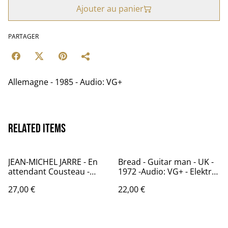
Ajouter au panier
PARTAGER
Allemagne - 1985 - Audio: VG+
Related items
JEAN-MICHEL JARRE - En
Bread - Guitar man - UK -
attendant Cousteau -
1972 -Audio: VG+ - Elektra
France - 1990 - Audio: VG+
K52004
27,00 €
22,00 €
/ - DREYFUS 843 624