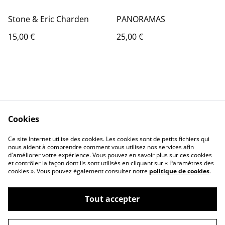
Stone & Eric Charden
PANORAMAS
15,00 €
25,00 €
Cookies
Contactez-nous
Conditions
Politique de
Politique de cookies
Ce site Internet utilise des cookies. Les cookies sont de petits fichiers qui
nous aident à comprendre comment vous utilisez nos services afin
confidentialité
d'améliorer votre expérience. Vous pouvez en savoir plus sur ces cookies
Calendrier:
et contrôler la façon dont ils sont utilisés en cliquant sur « Paramètres des
Brocantes,Bourse...
cookies ». Vous pouvez également consulter notre
politique de cookies
.
Tout accepter
©
2026
VINYLSHOP85