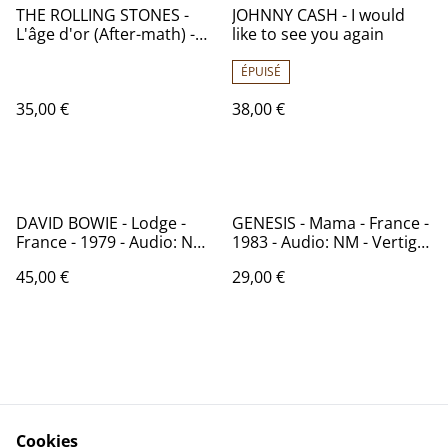
THE ROLLING STONES -
JOHNNY CASH - I would
L'âge d'or (After-math) -
like to see you again
France - 1973 - Audio: VG+
- DECCA 278.017
ÉPUISÉ
35,00 €
38,00 €
DAVID BOWIE - Lodge -
GENESIS - Mama - France -
France - 1979 - Audio: NM -
1983 - Audio: NM - Vertigo
RCA PL 13254
814 287
45,00 €
29,00 €
Cookies