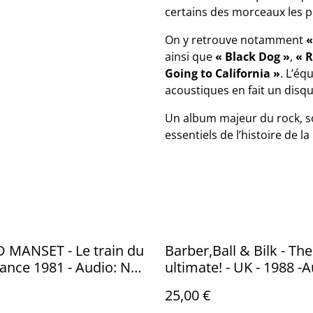
certains des morceaux les pl
On y retrouve notamment
«
ainsi que
« Black Dog »
,
« R
Going to California »
. L’éq
acoustiques en fait un disq
Un album majeur du rock, s
essentiels de l’histoire de l
 MANSET - Le train du
Barber,Ball & Bilk - The
France 1981 - Audio: NM
ultimate! - UK - 1988 -A
 070-72443
NM - KAZ RECORDS
25,00 €