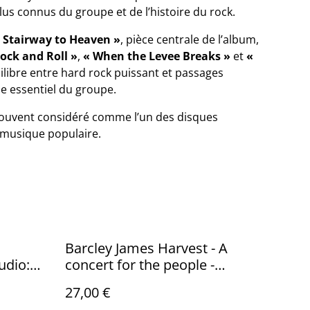
us connus du groupe et de l’histoire du rock.
 Stairway to Heaven »
, pièce centrale de l’album,
ock and Roll »
,
« When the Levee Breaks »
et
«
uilibre entre hard rock puissant et passages
ue essentiel du groupe.
ouvent considéré comme l’un des disques
a musique populaire.
Barcley James Harvest - A
udio:
concert for the people -
France - 1982 - Audio: NM -
27,00 €
POLYDOR 2383 638