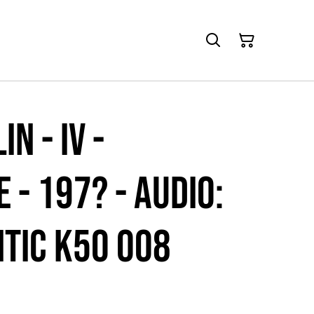
N - IV -
 - 197? - Audio:
ntic K50 008