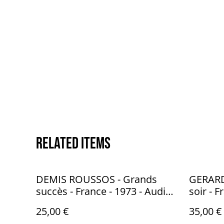
Related items
DEMIS ROUSSOS - Grands
GERARD
succès - France - 1973 - Audio:
soir - 
NM - Philips 9199 009
- EMI C
25,00 €
35,00 €