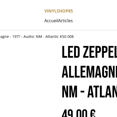
VINYLSHOP85
Accueil
Articles
magne - 197? - Audio: NM - Atlantic K50 008
LED ZEPPELI
Allemagne
NM - Atla
49,00 €