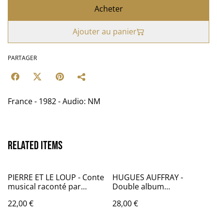
Acheter
Ajouter au panier
PARTAGER
France - 1982 - Audio: NM
Related items
PIERRE ET LE LOUP - Conte
HUGUES AUFFRAY -
musical raconté par
Double album
Gérard Philippe
compilation - France -
22,00 €
28,00 €
1971 - Audio: 197? /
BARCLAY 80 977