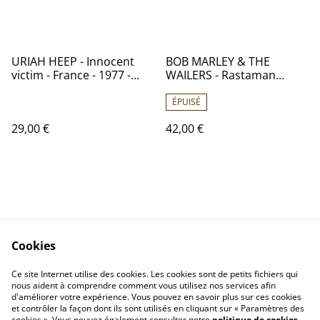
URIAH HEEP - Innocent
BOB MARLEY & THE
victim - France - 1977 -
WAILERS - Rastaman
Audio: NM - BRONZE BRO
Vibration - France - 1976 -
2023
Audio: NM - Records
ÉPUISÉ
Island 9123 007
29,00 €
42,00 €
Cookies
Contactez-nous
Conditions
Politique de
Politique de cookies
Ce site Internet utilise des cookies. Les cookies sont de petits fichiers qui
nous aident à comprendre comment vous utilisez nos services afin
confidentialité
d'améliorer votre expérience. Vous pouvez en savoir plus sur ces cookies
Calendrier:
et contrôler la façon dont ils sont utilisés en cliquant sur « Paramètres des
Brocantes,Bourse...
cookies ». Vous pouvez également consulter notre
politique de cookies
.