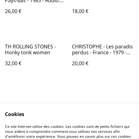
Pays-Bas - 1983 - Audio:
VG+ - CBS 25539
26,00 €
18,00 €
TH ROLLING STONES -
CHRISTOPHE - Les paradis
Honky tonk women
perdus - France - 1979 -
Audio: NM - MFP 2M234 -
32,00 €
20,00 €
13430
Cookies
Contactez-nous
Conditions
Politique de
Politique de cookies
Ce site Internet utilise des cookies. Les cookies sont de petits fichiers qui
nous aident à comprendre comment vous utilisez nos services afin
confidentialité
d'améliorer votre expérience. Vous pouvez en savoir plus sur ces cookies
Calendrier: