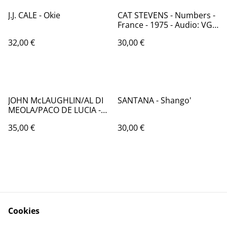
J.J. CALE - Okie
CAT STEVENS - Numbers -
France - 1975 - Audio: VG+
- Island records 9299 873
32,00 €
30,00 €
JOHN McLAUGHLIN/AL DI
SANTANA - Shango'
MEOLA/PACO DE LUCIA -
Friday night in San
35,00 €
30,00 €
Franciso - France - 1981 -
Audio: VG+ / PHILIPS 6302
137
Cookies
Contactez-nous
Conditions