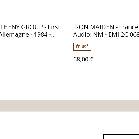
THENY GROUP - First
IRON MAIDEN - France 
 Allemagne - 1984 -
Audio: NM - EMI 2C 068
 NM - ECM 823 342
07.269
ÉPUISÉ
68,00 €
nditions
Politique de
Politique de cooki
confidentialité