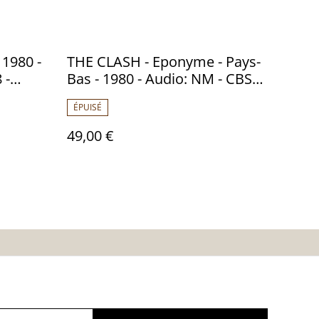
1980 -
THE CLASH - Eponyme - Pays-
 -
Bas - 1980 - Audio: NM - CBS
82000
ÉPUISÉ
49,00 €
es
Calendrier:
Brocantes,Bourse...