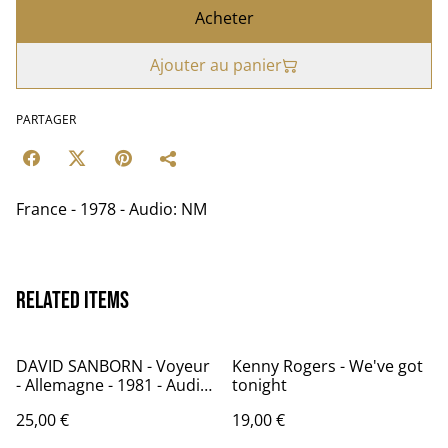
Acheter
Ajouter au panier
PARTAGER
France - 1978 - Audio: NM
Related items
DAVID SANBORN - Voyeur
Kenny Rogers - We've got
- Allemagne - 1981 - Audio:
tonight
NM - WB Records WB
25,00 €
19,00 €
56900