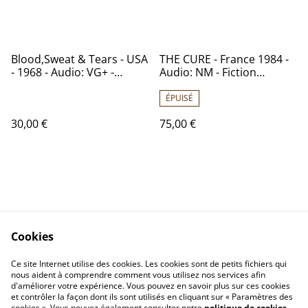
Blood,Sweat & Tears - USA
THE CURE - France 1984 -
- 1968 - Audio: VG+ -
Audio: NM - Fiction
Columbia CS 9720
Records 2383 539
ÉPUISÉ
30,00 €
75,00 €
Cookies
Contactez-nous
Conditions
Politique de
Politique de cookies
Ce site Internet utilise des cookies. Les cookies sont de petits fichiers qui
nous aident à comprendre comment vous utilisez nos services afin
confidentialité
d'améliorer votre expérience. Vous pouvez en savoir plus sur ces cookies
Calendrier:
et contrôler la façon dont ils sont utilisés en cliquant sur « Paramètres des
Brocantes,Bourse...
cookies ». Vous pouvez également consulter notre
politique de cookies
.