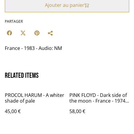
Ajouter au panier
PARTAGER
France - 1983 - Audio: NM
Related items
PROCOL HARUM - A whiter
PINK FLOYD - Dark side of
shade of pale
the moon - France - 1974-
76 - Audio: VG+ - PATHE
45,00 €
58,00 €
MARCONI EMI 2C 064-
05.249