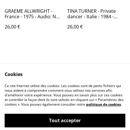
GRAEME ALLWRIGHT -
TINA TURNER - Private
France - 1975 - Audio: NM -
dancer - Italie - 1984 -
MERCURY 6325 604
Audio: NM - Capitol
26,00 €
26,00 €
Records 2401521
Cookies
Contactez-nous
Conditions
Politique de
Politique de cookies
Ce site Internet utilise des cookies. Les cookies sont de petits fichiers qui
nous aident à comprendre comment vous utilisez nos services afin
confidentialité
d'améliorer votre expérience. Vous pouvez en savoir plus sur ces cookies
Calendrier:
et contrôler la façon dont ils sont utilisés en cliquant sur « Paramètres des
Brocantes,Bourse...
cookies ». Vous pouvez également consulter notre
politique de cookies
.
Tout accepter
©
2026
VINYLSHOP85