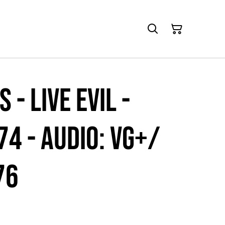
 - Live Evil -
974 - Audio: VG+/
76