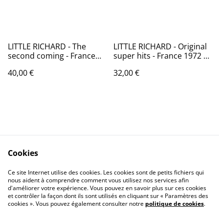
LITTLE RICHARD - The
LITTLE RICHARD - Original
second coming - France
super hits - France 1972 -
1972 - Audio: NM -
Audio: VG+/ DISQUES
40,00 €
32,00 €
REPRISE RECORDS 44 204
FESTIVAL ALBUM 1752
Cookies
Contactez-nous
Conditions
Politique de
Politique de cookies
Ce site Internet utilise des cookies. Les cookies sont de petits fichiers qui
nous aident à comprendre comment vous utilisez nos services afin
confidentialité
d'améliorer votre expérience. Vous pouvez en savoir plus sur ces cookies
Calendrier:
et contrôler la façon dont ils sont utilisés en cliquant sur « Paramètres des
Brocantes,Bourse...
cookies ». Vous pouvez également consulter notre
politique de cookies
.