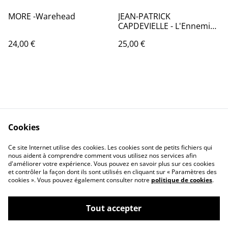
MORE -Warehead
JEAN-PATRICK
CAPDEVIELLE - L'Ennemi
public - France - 1982 -
24,00 €
25,00 €
Audio: NM - CBS 85892
Cookies
Contactez-nous
Conditions
Politique de
Politique de cookies
Ce site Internet utilise des cookies. Les cookies sont de petits fichiers qui
nous aident à comprendre comment vous utilisez nos services afin
confidentialité
d'améliorer votre expérience. Vous pouvez en savoir plus sur ces cookies
Calendrier:
et contrôler la façon dont ils sont utilisés en cliquant sur « Paramètres des
Brocantes,Bourse...
cookies ». Vous pouvez également consulter notre
politique de cookies
.
Tout accepter
©
2026
VINYLSHOP85