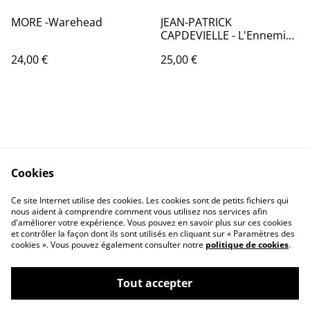
MORE -Warehead
JEAN-PATRICK
CAPDEVIELLE - L'Ennemi
public - France - 1982 -
24,00 €
25,00 €
Audio: NM - CBS 85892
Cookies
Contactez-nous
Conditions
Politique de
Politique de cookies
Ce site Internet utilise des cookies. Les cookies sont de petits fichiers qui
nous aident à comprendre comment vous utilisez nos services afin
confidentialité
d'améliorer votre expérience. Vous pouvez en savoir plus sur ces cookies
Calendrier:
et contrôler la façon dont ils sont utilisés en cliquant sur « Paramètres des
Brocantes,Bourse...
cookies ». Vous pouvez également consulter notre
politique de cookies
.
Tout accepter
©
2026
VINYLSHOP85