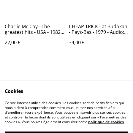
Charlie Mc Coy - The
CHEAP TRICK - at Budokan
greatest hits - USA - 1982 -
- Pays-Bas - 1979 - Audio:
Audio: NM - Monument
NM - EPIC EPC 86083
22,00 €
34,00 €
PW 38387
Cookies
Contactez-nous
Conditions
Politique de
Politique de cookies
Ce site Internet utilise des cookies. Les cookies sont de petits fichiers qui
nous aident à comprendre comment vous utilisez nos services afin
confidentialité
d'améliorer votre expérience. Vous pouvez en savoir plus sur ces cookies
Calendrier:
et contrôler la façon dont ils sont utilisés en cliquant sur « Paramètres des
Brocantes,Bourse...
cookies ». Vous pouvez également consulter notre
politique de cookies
.