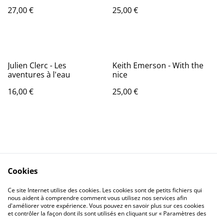
music - France - 1975 -
27,00 €
25,00 €
Audio: VG+ - Polydor 2310
414
Julien Clerc - Les
Keith Emerson - With the
aventures à l'eau
nice
16,00 €
25,00 €
Cookies
Contactez-nous
Conditions
Politique de
Politique de cookies
Ce site Internet utilise des cookies. Les cookies sont de petits fichiers qui
nous aident à comprendre comment vous utilisez nos services afin
confidentialité
d'améliorer votre expérience. Vous pouvez en savoir plus sur ces cookies
Calendrier:
et contrôler la façon dont ils sont utilisés en cliquant sur « Paramètres des