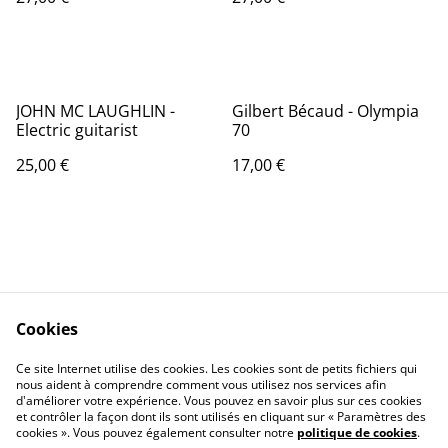
JOHN MC LAUGHLIN -
Gilbert Bécaud - Olympia
Electric guitarist
70
25,00 €
17,00 €
Cookies
Contactez-nous
Conditions
Politique de
Politique de cookies
Ce site Internet utilise des cookies. Les cookies sont de petits fichiers qui
nous aident à comprendre comment vous utilisez nos services afin
confidentialité
d'améliorer votre expérience. Vous pouvez en savoir plus sur ces cookies
Calendrier:
et contrôler la façon dont ils sont utilisés en cliquant sur « Paramètres des
Brocantes,Bourse...
cookies ». Vous pouvez également consulter notre
politique de cookies
.