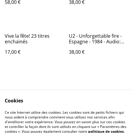
58,00 €
38,00 €
19439922661
Vive la fête! 23 titres
U2 - Unforgettable fire -
enchainés
Espagne - 1984 - Audio:
NM - ISLAND I-206.530
17,00 €
38,00 €
Cookies
Contactez-nous
Conditions
Politique de
Politique de cookies
Ce site Internet utilise des cookies. Les cookies sont de petits fichiers qui
nous aident à comprendre comment vous utilisez nos services afin
confidentialité
d'améliorer votre expérience. Vous pouvez en savoir plus sur ces cookies
Calendrier:
et contrôler la façon dont ils sont utilisés en cliquant sur « Paramètres des
Brocantes,Bourse...
cookies ». Vous pouvez également consulter notre
politique de cookies
.