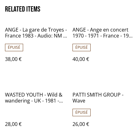
Related items
ANGE - La gare de Troyes -
ANGE - Ange en concert
France 1983 - Audio: NM -
1970 - 1971 - France - 1978
Philips 812 139
- Audio: NM - RCA PL
37153
ÉPUISÉ
ÉPUISÉ
38,00 €
40,00 €
WASTED YOUTH - Wild &
PATTI SMITH GROUP -
wandering - UK - 1981 -
Wave
Audio: VG+ / BRIDGE
HOUSE RECORDS BHLP
ÉPUISÉ
006
28,00 €
26,00 €