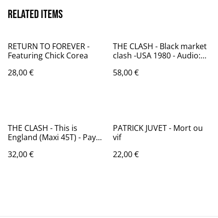
Related items
RETURN TO FOREVER -
THE CLASH - Black market
Featuring Chick Corea
clash -USA 1980 - Audio:
NM - CBS RECORDS 36846
28,00 €
58,00 €
THE CLASH - This is
PATRICK JUVET - Mort ou
England (Maxi 45T) - Pays-
vif
Bas 1985 - Audio: NM -CBS
32,00 €
22,00 €
RECORDS TA 6122