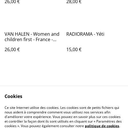
26,00 €
28,00 €
VAN HALEN - Women and
RADIORAMA - Yéti
children first - France -
1980 - Audio - WB Records
26,00 €
15,00 €
56793
Cookies
Contactez-nous
Conditions
Politique de
Politique de cookies
Ce site Internet utilise des cookies. Les cookies sont de petits fichiers qui
nous aident à comprendre comment vous utilisez nos services afin
confidentialité
d'améliorer votre expérience. Vous pouvez en savoir plus sur ces cookies
Calendrier:
et contrôler la façon dont ils sont utilisés en cliquant sur « Paramètres des
Brocantes,Bourse...
cookies ». Vous pouvez également consulter notre
politique de cookies
.