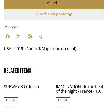
Acheter
Ajouter au panier
PARTAGER
USA - 2019 - Audio: NM (proche du neuf)
Related items
SUBWAY B.O du film
IMAGINATION - In the heat
of the night - France - 1982
- Audio: NM - R&B division
201 954
ÉPUISÉ
ÉPUISÉ