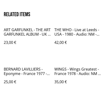
Related items
ART GARFUNKEL - THE ART
THE WHO - Live at Leeds -
GARFUNKEL ALBUM - UK -
USA - 1980 - Audio: NM -
1984 - Audio: VG+ - CBS
MCA RECORDS 3023
23,00 €
42,00 €
10046
BERNARD LAVILLIERS -
WINGS - Wings Greatest -
Eponyme - France 1977 -
France 1978 - Audio: NM -
Audio: VG+ / LABRADOR
PATHE MARCONI 2C 070
25,00 €
35,00 €
2933 210
61963