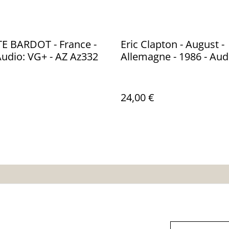
E BARDOT - France -
Eric Clapton - August -
Audio: VG+ - AZ Az332
Allemagne - 1986 - Aud
DUCK Records 925 476
24,00 €
nditions
Politique de
Politique de cooki
confidentialité