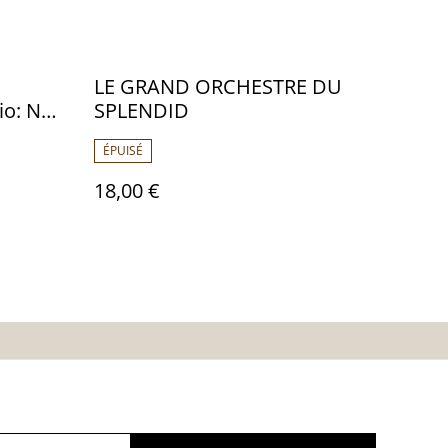
LE GRAND ORCHESTRE DU
io: NM -
SPLENDID
ÉPUISÉ
18,00 €
es
Calendrier:
Brocantes,Bourse...