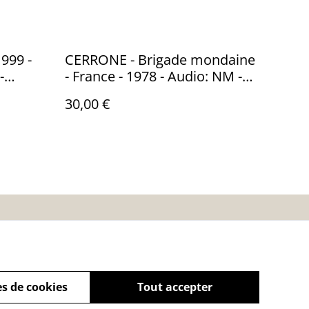
999 -
CERRONE - Brigade mondaine
- France - 1978 - Audio: NM -
ons –
Malligator 773 805
30,00 €
es
Calendrier:
Brocantes,Bourse...
s de cookies
Tout accepter