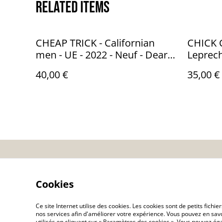
Related items
CHEAP TRICK - Californian
CHICK 
men - UE - 2022 - Neuf - Dear
Leprech
Boss. – JACK006
Audio: 
40,00 €
35,00 €
Contactez-nous
Co
Cookies
Ce site Internet utilise des cookies. Les cookies sont de petits fic
nos services afin d'améliorer votre expérience. Vous pouvez en savoi
utilisés en cliquant sur « Paramètres des cookies ». Vous pouvez é