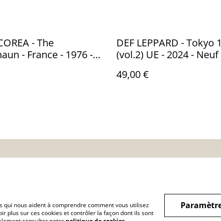
COREA - The
DEF LEPPARD - Tokyo 1
aun - France - 1976 -
(vol.2) UE - 2024 - Neuf -
NM - Polydor 2391 217
Fallen-Angels Producti
49,00 €
Angel024lp
nditions
Politique de
Politique de cooki
confidentialité
Paramètre
hiers qui nous aident à comprendre comment vous utilisez
r plus sur ces cookies et contrôler la façon dont ils sont
galement consulter notre
politique de cookies
.