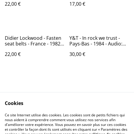
22,00 €
17,00 €
Didier Lockwood - Fasten
Y&T - In rock we trust -
seat belts - France - 1982 -
Pays-Bas - 1984 - Audio:
Audio: NM - Disques JMS –
NM - A&M Records AMLX
22,00 €
30,00 €
JMS 016
65007
Cookies
Contactez-nous
Conditions
Politique de
Politique de cookies
Ce site Internet utilise des cookies. Les cookies sont de petits fichiers qui
nous aident à comprendre comment vous utilisez nos services afin
confidentialité
d'améliorer votre expérience. Vous pouvez en savoir plus sur ces cookies
Calendrier:
et contrôler la façon dont ils sont utilisés en cliquant sur « Paramètres des
Brocantes,Bourse...